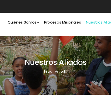
Main
Navigation
Quiénes Somos
Procesos Misionales
Nuestros Ali
Nuestros Aliados
Inicio
-
Artículo
Ruta
De
Navegación