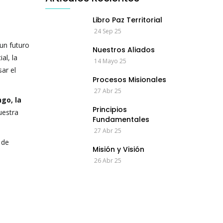
Libro Paz Territorial
24 Sep 25
un futuro
Nuestros Aliados
al, la
14 Mayo 25
ar el
Procesos Misionales
27 Abr 25
go, la
Principios
uestra
Fundamentales
27 Abr 25
 de
Misión y Visión
26 Abr 25