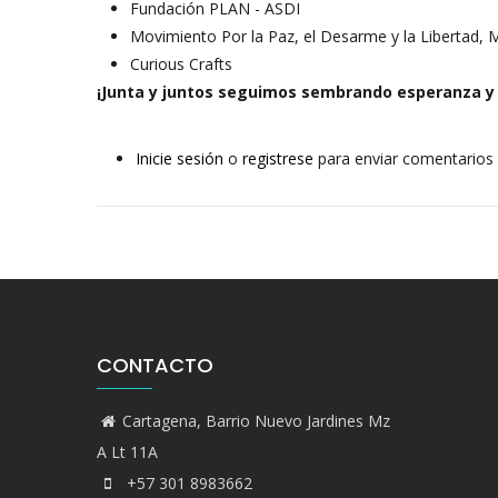
Fundación PLAN - ASDI
Movimiento Por la Paz, el Desarme y la Libertad,
Curious Crafts
¡Junta y juntos seguimos sembrando esperanza y 
Inicie sesión
o
registrese
para enviar comentarios
CONTACTO
Cartagena, Barrio Nuevo Jardines Mz
A Lt 11A
+57 301 8983662