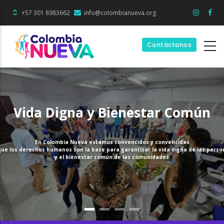
Pasar
+57 301 8983662
info@colombianueva.org
al
contenido
principal
Contáctanos
Vida Digna y Bienestar Común
En Colombia Nueva estamos convencidos y convencidas
que los derechos humanos son la base para garantizar la vida digna de las perso
y el bienestar común de las comunidades.