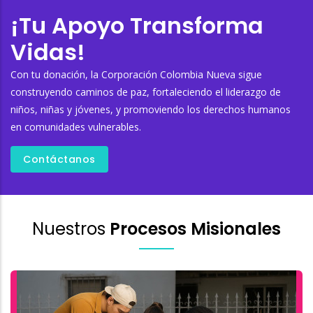
¡Tu Apoyo Transforma
Vidas!
Con tu donación, la Corporación Colombia Nueva sigue
construyendo caminos de paz, fortaleciendo el liderazgo de
niños, niñas y jóvenes, y promoviendo los derechos humanos
en comunidades vulnerables.
Contáctanos
Nuestros
Procesos Misionales